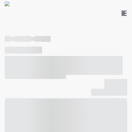
----
----- -----
----- -----
----
-----
---- ------
----- ----- -- ------ ---- ---- -- ----- ----- -----
--- ------
----- ----- -- ------ ----- ----- -- ------
-------------
Compartilhar
Favorito