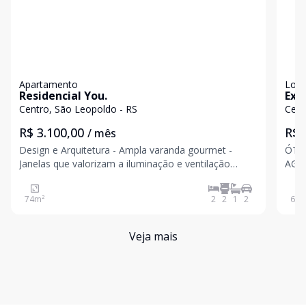
Apartamento
Loja
Residencial You.
Exc
Centro, São Leopoldo - RS
Cent
R$ 3.100,00
R$ 
/ mês
Design e Arquitetura - Ampla varanda gourmet -
ÓTI
Janelas que valorizam a iluminação e ventilação
AGEN
natural - Horta vertical - Coworking - Piscina aquecida
sem 
- Brinquedoteca - Salão de festas - Sala de jogos -
74
m²
2
2
1
2
64
m
Espaço Fitness Sustentabilidade - Ilumi
Veja mais