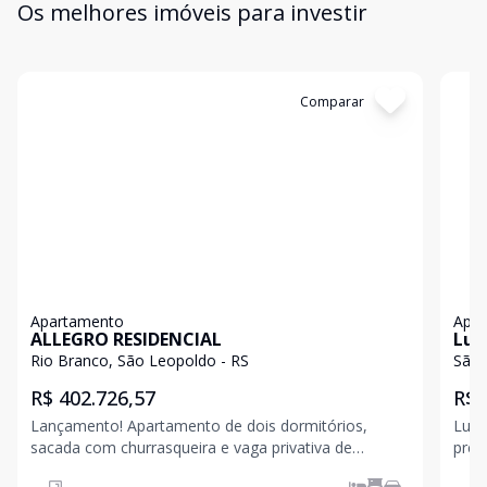
Os melhores imóveis para investir
Cód:
19181
Comparar
Có
Apartamento
Apa
ALLEGRO RESIDENCIAL
Lui
Rio Branco, São Leopoldo - RS
São 
R$ 402.726,57
R$ 
Lançamento! Apartamento de dois dormitórios,
Luiza 
sacada com churrasqueira e vaga privativa de
pres
estacionamento, em excelente localização no Bairro
com 