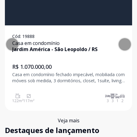
Cód:
19888
Casa em condomínio
Jardim América
-
São Leopoldo
/
RS
R$ 1.070.000,00
Casa em condomínio fechado impecável, mobiliada com
móveis sob medida, 3 dormitórios, closet, 1suíte, living
amplo, lavabo, cozinha totalmente equipada, área de
serviço com lavadora, secadora e aquecedor,
churrasqueira, deck em madeira, ofurô, vista para
122
m²
117
m²
3
3
1
2
Veja mais
Destaques de lançamento