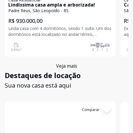
Lindíssima casa ampla e arborizada!
Cas
Padre Reus, São Leopoldo - RS
São 
R$ 930.000,00
R$ 
Linda casa com 4 dormitórios, sendo 1 suíte. Um dos
Exce
dormitórios está localizado no andar térreo,
aque
enquanto os demais ficam no andar superior. O
alar
imóvel conta com 3 banheiros ? sendo 1 no térreo, 1
banh
349
m²
4
3
1
2
234
na lavanderia e 1 no andar superior. Dispõe de
piscina
Veja mais
Destaques de locação
Sua nova casa está aqui
Cód:
19820
Comparar
Có