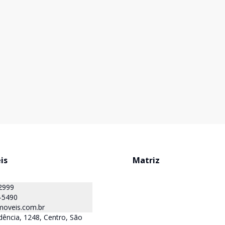
is
Matriz
2999
-5490
oveis.com.br
ência, 1248, Centro, São